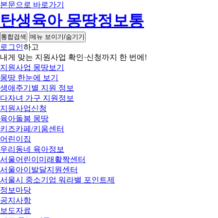
본문으로 바로가기
탄생육아 몽땅정보통
통합검색
메뉴 보이기/숨기기
로그인
하고
내게 맞는 지원사업 확인·신청까지 한 번에!
지원사업 몽땅보기
몽땅 한눈에 보기
생애주기별 지원 정보
다자녀 가구 지원정보
지원사업신청
육아돌봄 몽땅
키즈카페/키움센터
어린이집
우리동네 육아정보
서울어린이미래활짝센터
서울아이발달지원센터
서울시 중소기업 워라밸 포인트제
정보마당
공지사항
보도자료