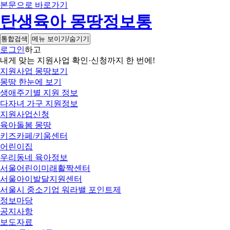
본문으로 바로가기
탄생육아 몽땅정보통
통합검색
메뉴 보이기/숨기기
로그인
하고
내게 맞는 지원사업 확인·신청까지 한 번에!
지원사업 몽땅보기
몽땅 한눈에 보기
생애주기별 지원 정보
다자녀 가구 지원정보
지원사업신청
육아돌봄 몽땅
키즈카페/키움센터
어린이집
우리동네 육아정보
서울어린이미래활짝센터
서울아이발달지원센터
서울시 중소기업 워라밸 포인트제
정보마당
공지사항
보도자료