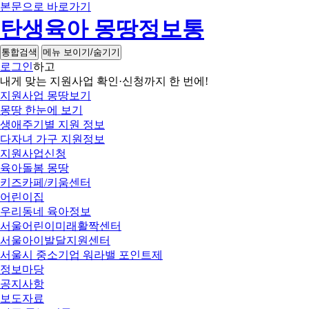
본문으로 바로가기
탄생육아 몽땅정보통
통합검색
메뉴 보이기/숨기기
로그인
하고
내게 맞는 지원사업 확인·신청까지 한 번에!
지원사업 몽땅보기
몽땅 한눈에 보기
생애주기별 지원 정보
다자녀 가구 지원정보
지원사업신청
육아돌봄 몽땅
키즈카페/키움센터
어린이집
우리동네 육아정보
서울어린이미래활짝센터
서울아이발달지원센터
서울시 중소기업 워라밸 포인트제
정보마당
공지사항
보도자료