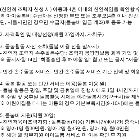
(친인척 조력자 신청 시) 아동과 4촌 이내의 친인척임을 확인할 
※ 아이돌봄비 수급자은 신청한 부모 또는 조부모(4촌 이내 친인척
단, 서울시민인 경우만 수급자(돌봄비 입금 계좌)로 등록 가능
2. 자격확인 및 대상선정(매월 25일까지, 자치구)
3. 돌봄활동 사전 조치(돌봄 이용 전월 말까지)
- 친인척 조력자 손주돌봄수당 : 조력자 몽땅정보통 회원 가입 
※ 공지사항 14번 “최종승인 후 해야할 일” 참고 또는 공지 “서
- 민간 손주돌봄 서비스 : 민간 손주돌봄 서비스 기관 선택 및 
4. 돌봄 활동 또는 민간 서비스 이용(돌봄 이용 월)
- 돌봄 활동은 평일, 주말 및 공휴일에 진행시에도 1일 4시간까지
※ 주말 및 공휴일 돌봄활동 시에는 야간돌봄시간(22~6시)을 제
※ 어린이집을 다니는 아동의 경우 기본보육시간(9~16시)에는 
5. 돌봄비 지원(익월 20일)
- 친인척육아조력자형 : 돌봄활동(이용) 기본시간(40시간) 충족
※ 영아1명 월30만원, 영아 2명 월45만원, 영아 3명 월60만원
※ 해당 월 정부지원 아이돌봄 서비스 미 이용 확인 후 지원