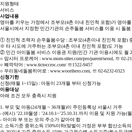
지원형태
서비스
사업내용
영아를 키우는 가정에서 조부모(4촌 이내 친인척 포함)가 영아를
서울시에서 지정한 민간기관의 손주돌봄 서비스를 이용 시 돌봄 
① 친인척 조력자 손주돌봄수당 : 조부모(4촌이내 친인척 포함) 
※ 타 시도에 거주하는 조부모(4촌 이내 친인척 포함)도 가능
② 민간 아이돌봄 서비스 이용권 지원(민간 기관 이용시에도 월 2
○ 맘시터 프로케어 : www.mom-sitter.com/pro/parent/seoul, ☏ 02-21
○ 째깍악어 : www.tictoccroc.com/ ☏1522-9457
○ 우리동네돌봄히어로 : www.woorihero.com, ☏ 02-6232-0323
신청기한
신청(매월 1~15일) : 아동이 23개월 부터 신청가능
이용대상
아래 조건 모두 충족시 지원
1. 부모 및 아동(24개월 ~ 36개월)이 주민등록상 서울시 거주
- (예시) ’22.10월생 : ’24.10.1~’25.10.31.까지 이용 및 지
- 아이와 부 또는 모의 주소가 같아야 함
2. 소득기준 중위소득 150%이하(맞벌이 가정은 부부 합산소득의 
※ 2025년 기준 중위소득 150% 가구원수별 소득기준(월소득금액