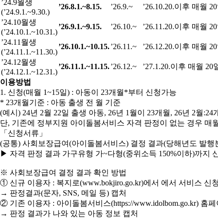
’24.9월생
’26.8.1.~8.15.
’26.9.~
’26.10.20.이후 매월 2
(’24.9.1.~9.30.)
’24.10월생
’26.9.1.~9.15.
’26.10.~
’26.11.20.이후 매월 2
(’24.10.1.~10.31.)
’24.11월생
’26.10.1.~10.15.
’26.11.~
’26.12.20.이후 매월 2
(’24.11.1.~11.30.)
’24.12월생
’26.11.1.~11.15.
’26.12.~
’27.1.20.이후 매월 20
(’24.12.1.~12.31.)
이용방법
1. 신청(매월 1~15일) : 아동이 23개월*부터 신청가능
* 23개월기준 : 아동 출생 전 월 기준
(예시) 24년 2월 22일 출생 아동, 26년 1월이 23개월, 26년 
단, 기존에 정부지원 아이돌봄서비스 자격 판정이 없는 경우 매
「신청서류」
(공통) 사회보장급여(아이돌봄서비스) 결정 결과(당해년도 발행
▶ 자격 판정 결과 가구유형 가~다형(중위소득 150%이하)까지
※ 사회보장급여 결정 결과 확인 방법
① 신규 이용자 : 복지로(www.bokjiro.go.kr)에서 에서 
→ 판정결과(문자, SNS, 메일 등) 캡처
② 기존 이용자 : 아이돌봄서비스(https://www.idolbom.go.k
→ 판정 결과가 나와 있는 아동 정보 캡처