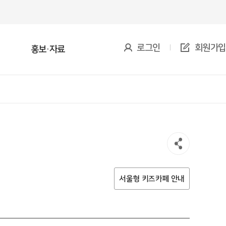
로그인
회원가입
홍보·자료
키즈카페 프로그램 예약
소년방과후아카데미
움센터 체험 서비스
자료실
서울형키즈카페머니 사용처
서울아이든든한끼
방과후 어린이집
자주묻는질문
 소개
험 활동
서비스 소개
서울아이든든한끼 예약
연락처(서울 소재)
로그램 활동
트기반배움(PBL) 운영사
서비스 제공기관
서울형 키즈카페 안내