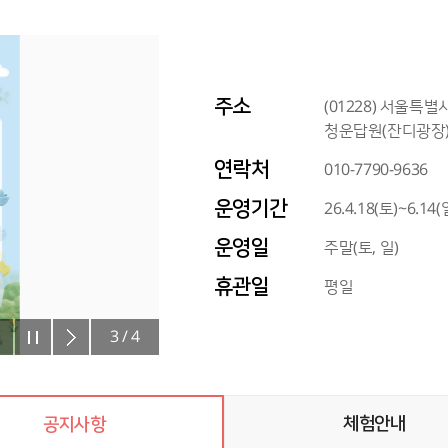
주소
(01228) 서울특
청운답원(잔디광장) 
연락처
010-7790-9636
운영기간
26.4.18(토)~6.14(
운영일
주말(토, 일)
휴관일
평일
3
/
4
체험안내
공지사항