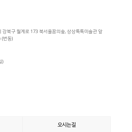
별시 강북구 월계로 173 북서울꿈의숲, 상상톡톡미술관 앞
(번동)
일)
오시는길