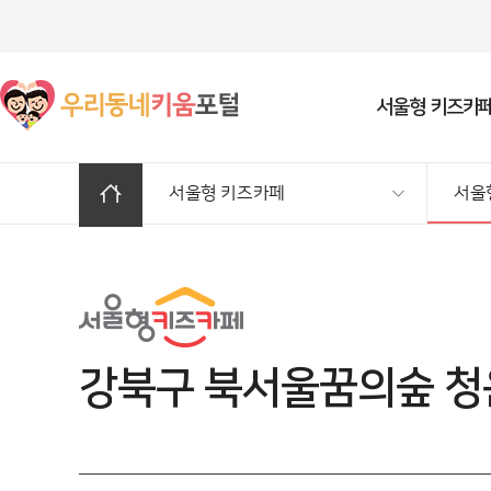
서울형 키즈카
서울형 키즈카페
서울
일반/융합형 우리동네키움센터
서울형 키즈카페 소개
우리동네 육아정보
공동육아나눔터
키움센터
여기저기 서울형 키즈
거점형 키움센
서울형키즈카
아이돌봄 서비
알림방
서비스소개
서비스 소개
예약안내
꼼꼼 육아정보
서비스 소개
거점1호 (노원·도봉권
서울형 키즈카페 예약
전체공지
서비스 소개
이용안내
센터 연락처(서울 소재)
거점형키움센터 예약
육아상담방
이용 수칙
거점2호 (동작·영등포
서울형 키즈카페 프로
서울형키즈카페 소식
서비스 제공기관
센터연락처(서울소재)
자치구 담당부서
우리동네키움센터 예약
문화행사 참여방
시설 목록
거점4호 (구로·금천권
우리동네키움센터소식
자치구 담당부서
아픈아이돌봄 서비스 예약
거점5호 (성북·동대문
채용소식
강북구 북서울꿈의숲 
아침돌봄 서비스 예약
거점6호 (강서권)
고시/공고
거점7호 (양천권)
거점8호 (마포·종로
권)