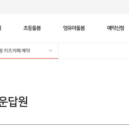
주메뉴바로가기
본문바로가기
페
초등돌봄
영유아돌봄
예약신청
형 키즈카페 예약
카페 소개
터
페
스
서울형 키즈카페 예약
지역아동센터
지역아동센터
홍보방
서울형 
청
키
)
서비스 소개
지역아동센터 예약
동영상
서비스
창의체
자료실
권)
그램 예약
이용안내
갤러리
센터 
특화프
프로젝
례
)
센터 연락처(서울 소재)
권)
자치구 담당부서
청운답원
·서대문