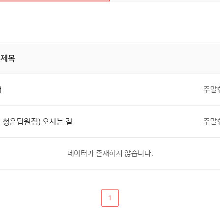
제목
내
주말
 청운답원점) 오시는 길
주말
데이터가 존재하지 않습니다.
1