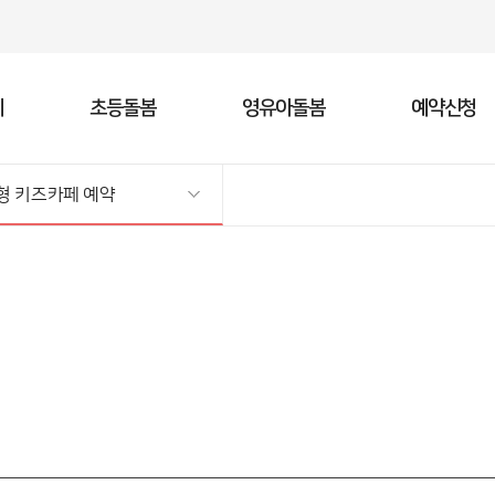
주메뉴바로가기
본문바로가기
페
초등돌봄
영유아돌봄
예약신청
형 키즈카페 예약
카페 소개
터
페
스
서울형 키즈카페 예약
지역아동센터
지역아동센터
홍보방
서울형 
청
키
)
서비스 소개
지역아동센터 예약
동영상
서비스
창의체
자료실
권)
그램 예약
이용안내
갤러리
센터 
특화프
프로젝
례
)
센터 연락처(서울 소재)
권)
자치구 담당부서
·서대문