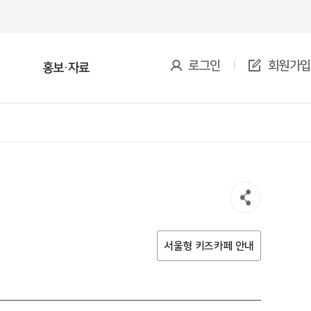
로그인
회원가입
홍보·자료
키즈카페 프로그램 예약
소년방과후아카데미
움센터 체험 서비스
자료실
서울형키즈카페머니 사용처
서울아이든든한끼
방과후 어린이집
자주묻는질문
 소개
험 활동
서비스 소개
서울아이든든한끼 예약
연락처(서울 소재)
로그램 활동
트기반배움(PBL) 운영사
서비스 제공기관
서울형 키즈카페 안내