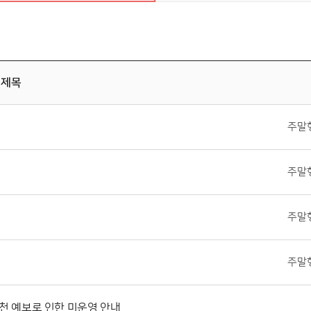
제목
주말
주말
주말
주말
) 우천 예보로 인한 미운영 안내