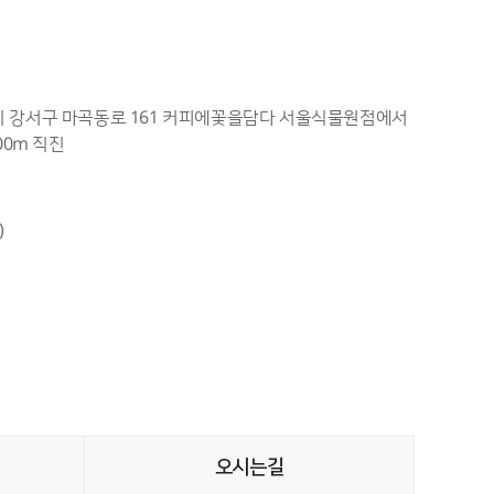
특별시 강서구 마곡동로 161 커피에꽃을담다 서울식물원점에서
00m 직진
)
오시는길