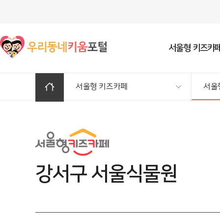
서울형 키즈카
서울형 키즈카페
서울
일반/융합형 우리동네키움센터
서울형 키즈카페 소개
우리동네 육아정보
공동육아나눔터
키움센터
여기저기 서울형 키즈
거점형 키움센
서울형키즈카
아이돌봄 서비
알림방
서비스소개
서비스 소개
예약안내
꼼꼼 육아정보
서비스 소개
거점1호 (노원·도봉권
서울형 키즈카페 예약
전체공지
서비스 소개
이용안내
센터 연락처(서울 소재)
거점형키움센터 예약
육아상담방
이용 수칙
거점2호 (동작·영등포
서울형 키즈카페 프로
서울형키즈카페 소식
서비스 제공기관
센터연락처(서울소재)
자치구 담당부서
우리동네키움센터 예약
문화행사 참여방
시설 목록
거점4호 (구로·금천권
우리동네키움센터소식
자치구 담당부서
아픈아이돌봄 서비스 예약
거점5호 (성북·동대문
채용소식
강서구 서울식물원
아침돌봄 서비스 예약
거점6호 (강서권)
고시/공고
거점7호 (양천권)
거점8호 (마포·종로
권)