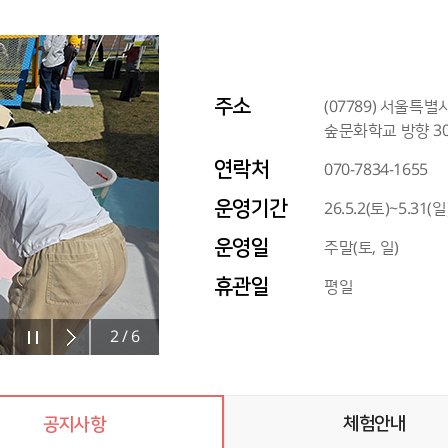
주소
(07789) 서울
숲문화학교 방향 3
연락처
070-7834-1655
운영기간
26.5.2(토)~5.31(일
운영일
주말(토, 일)
휴관일
평일
2
/
6
체험안내
공지사항