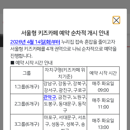
주메뉴바로가기
본문바로가기
서울형 키즈카페 예약 순차적 개시 안내
서울형키즈카페
서울형 키즈카페 예약
2026년 4월 14일(화)부터
누리집 접속 혼잡을 줄이고자
서울형 키즈카페를 4개 권역으로 나눠 순차적으로 예약을
진행합니다.
■ 예약 시작 시간 안내
자치구명(키즈카페 위
그룹
예약 시작 시간
치기준)
서울형 키즈카페 예약
강남구, 강동구, 강북구,
매주 화요일
1그룹(6개구)
강서구, 광진구, 구로구
09:00
관악구
, 금천구, 노원구,
여기저기 키즈카페
일반형 키즈카페
New
매주 화요일
2그룹(6개구)
도봉구, 동대문구, 동작
11:00
구
마포구, 서대문구, 서초
매주 화요일
3그룹(6개구)
구, 성동구, 성북구, 송
13:00