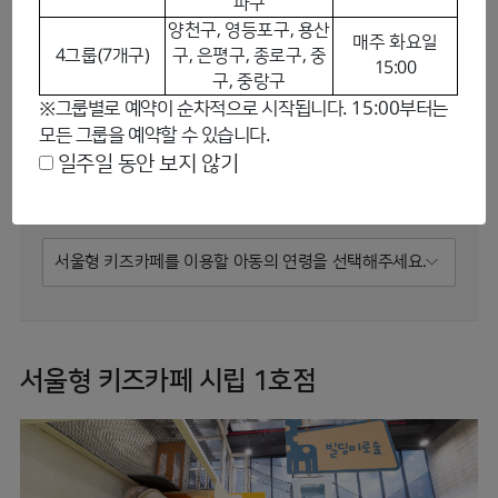
파구
양천구, 영등포구, 용산
매주 화요일
4그룹(7개구)
구, 은평구, 종로구, 중
검색
초기화
15:00
구, 중랑구
※그룹별로 예약이 순차적으로 시작됩니다. 15:00부터는
모든 그룹을 예약할 수 있습니다.
0/1
자치구 선택
일주일 동안 보지 않기
서울형 키즈카페 시립 1호점