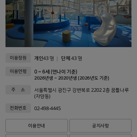
이용정원
개인
43 명
단체
43 명
이용연령
0 ~ 6세 (연나이 기준)
2026년생 ~ 2020년생 (2026년도 기준)
주 소
서울특별시 광진구 강변북로 2202 2층 꿈틀나루
(자양동)
전화번호
02-498-4445
이용안내
공지사항