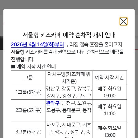
주메뉴바로가기
본문바로가기
서울형 키즈카페 예약 순차적 개시 안내
서울형키즈카페
서울형 키즈카페 예약
2026년 4월 14일(화)부터
누리집 접속 혼잡을 줄이고자
서울형 키즈카페를 4개 권역으로 나눠 순차적으로 예약을
진행합니다.
■ 예약 시작 시간 안내
자치구명(키즈카페 위
그룹
예약 시작 시간
치기준)
서울형 키즈카페 예약
강남구, 강동구, 강북구,
매주 화요일
1그룹(6개구)
강서구, 광진구, 구로구
09:00
관악구
, 금천구, 노원구,
여기저기 키즈카페
일반형 키즈카페
New
매주 화요일
2그룹(6개구)
도봉구, 동대문구, 동작
11:00
구
마포구, 서대문구, 서초
매주 화요일
3그룹(6개구)
구, 성동구, 성북구, 송
13:00