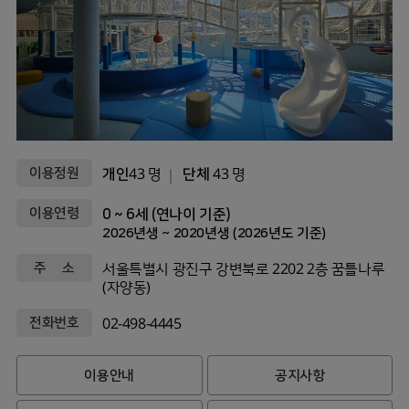
이용정원
개인
43 명
단체
43 명
이용연령
0 ~ 6세 (연나이 기준)
2026년생 ~ 2020년생 (2026년도 기준)
주 소
서울특별시 광진구 강변북로 2202 2층 꿈틀나루
(자양동)
전화번호
02-498-4445
이용안내
공지사항