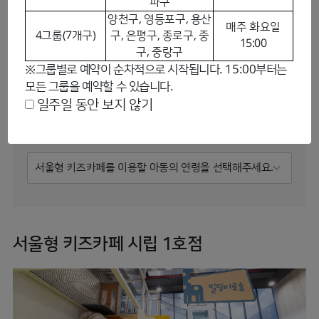
파구
양천구, 영등포구, 용산
매주 화요일
4그룹(7개구)
구, 은평구, 종로구, 중
검색
초기화
15:00
구, 중랑구
※그룹별로 예약이 순차적으로 시작됩니다. 15:00부터는
모든 그룹을 예약할 수 있습니다.
0/1
자치구 선택
일주일 동안 보지 않기
서울형 키즈카페 시립 1호점