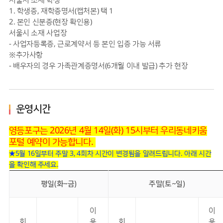
서울시 소재 학생
1. 학생증, 재학증명서(캡처본) 택 1
2. 본인 신분증(현장 확인용)
서울시 소재 사업장
- 사업자등록증, 근로계약서 등 본인 입증 가능 서류
※추가사항
- 배우자의 경우 가족관계증명서(6개월 이내 발급) 추가 현장
운영시간
영등포구는 2026년 4월 14일(화) 15시부터 우리동네키움
포털 예약이 가능합니다.
★5월 16일부터 주말 3, 4회차 시간이 변경됨을 알려드립니다. 아래 시간
을 확인해 주세요.
평일(화~금)
주말(토~일)
이
이
회
용
회
용