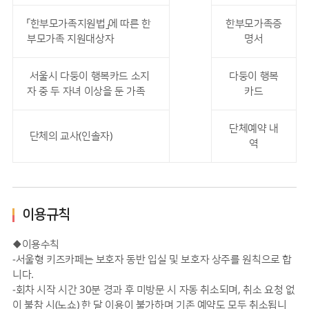
「한부모가족지원법」에 따른 한
한부모가족증
부모가족 지원대상자
명서
서울시 다둥이 행복카드 소지
다둥이 행복
자 중 두 자녀 이상을 둔 가족
카드
단체예약 내
단체의 교사(인솔자)
역
이용규칙
◆이용수칙
-서울형 키즈카페는 보호자 동반 입실 및 보호자 상주를 원칙으로 합
니다.
-회차 시작 시간 30분 경과 후 미방문 시 자동 취소되며, 취소 요청 없
이 불참 시(노쇼) 한 달 이용이 불가하며 기존 예약도 모두 취소됩니