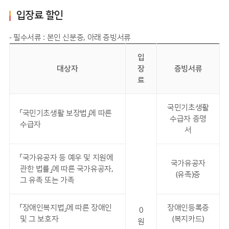
입장료 할인
- 필수서류 : 본인 신분증, 아래 증빙서류
입
대상자
장
증빙서류
료
국민기초생활
「국민기초생활 보장법」에 따른
수급자 증명
수급자
서
「국가유공자 등 예우 및 지원에
국가유공자
관한 법률」에 따른 국가유공자,
(유족)증
그 유족 또는 가족
「장애인복지법」에 따른 장애인
장애인등록증
0
및 그 보호자
(복지카드)
원