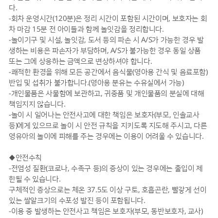
다.
-회차 운영시간(120분)은 정리 시간이 포함된 시간이며, 보호자는 회
차 마감 15분 전 아이들과 함께 놀잇감을 정리합니다.
-놀이기구 및 시설, 놀잇감, 도서 등의 파손 시 A/S가 가능한 경우 발
생하는 비용은 파손자가 부담하며, A/S가 불가능한 경우 동일 상품
또는 그에 상응하는 금액으로 변상하셔야 합니다.
-쾌적한 환경을 위해 모든 공간에서 음식물(영아용 간식 및 음료포함)
반입 및 섭취가 불가합니다.(영아용 분유는 수유실에서 가능)
-개인물품은 사물함에 보관하고, 귀중품 및 개인물품의 분실에 대해
책임지지 않습니다.
-놀이 시 일어나는 안전사고에 대한 책임은 보호자(부모, 인솔교사
등)에게 있으므로 놀이 시 안전 규칙을 지키도록 지도해 주시고, 다른
영유아의 놀이에 피해를 주는 경우에는 이용이 어려울 수 있습니다.
◆안전수칙
-전염성 질환(코로나, 수족구 등)의 증상이 있는 경우에는 출입이 제
한될 수 있습니다.
구체적인 증상으로는 체온 37.5도 이상 구토, 호흡곤란, 빨갛게 선이
있는 쌀알크기의 수포성 발진 등이 포함됩니다.
-이용 중 발생하는 안전사고 책임은 보호자(부모, 동반보호자, 교사)