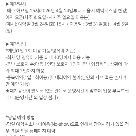
▶예약일시
-매주 화요일 15시(2026년 4월 14일부터 서울시 예약시스템 변경)
예약 오픈(차주 화요일~차차주 일요일 이용분)
(예시): 예약일 3월 24일(화) 15시 / 이용일 : 3월 31일(화) ~ 4월 5일
(일)
▶예약방법
*개인(1일 1회 이용 가능/영유아 기준)
-회차 당 영유아 기준 최대 40명까지 이용 가능
-동반 보호자 수:아동 1인당 보호자 1인이 동반 입장하되, 상황에 따
라 최대 2인까지 허용
-중복예약(1일 1회이용) 및 대리예약 불가(본인의 자녀 혹은 손자녀
만 예약 가능)
★대기공간이 별도로 없는 관계로 운영시간에 맞추어 입장 부탁드립
니다.(운영시간 외 입장 불가)
*당일 예약 방법
-당일 예약취소나 미이용(No-show)으로 인해서 잔여자리가 있을 경
우, 키움포털 홈페이지 예약