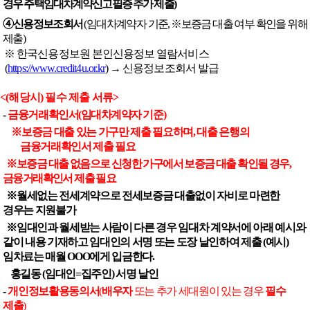
경우 주택임대차계약신고필증 추가 제출
)
➃
신용정보조회서
(
임대차계약자 기준
,
※
보증금 대출 여부 확인을 위해
제출
)
※
한국신용정보원 본인신용정보 열람서비스
(
https://www.credit4u.or.kr
)
→
신용정보조회서 발급
<(
해당시
)
필수 제출 서류
>
-
금융거래확인서
(
임대차계약자 기준
)
※
보증금 대출 있는 가구만 제출 필요하며
,
대출 은행의
금융거래확인서 제출 필요
※
보증금 대출 없음으로 신청한 가구에서 보증금 대출 확인될 경우
,
금융거래확인서 제출 필요
※
월세없는 전세계약으로 전세보증금 대출없이 자비로 마련한
경우는 지원불가
※
임대인과 월세받는 사람이 다른 경우 임대차 계약서에 아래 예시와
같이 내용 기재하고 임대인의 서명 또는 도장 날인하여 제출
(
예시
)
임차료는 매월
OOO
에게 입금한다
.
홍길동
(
임대인
=
집주인
)
서명 날인
-
개인정보활용동의서
(
배우자
또는 추가 세대원이 있는 경우
필수
제출
)