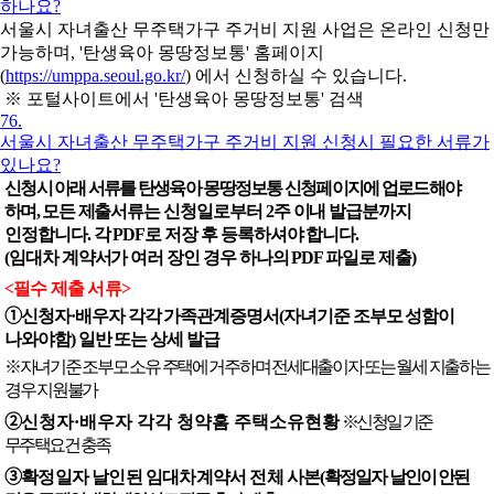
하나요?
서울시 자녀출산 무주택가구 주거비 지원 사업은 온라인 신청만
가능하며, '탄생육아 몽땅정보통' 홈페이지
(
https://umppa.seoul.go.kr/
) 에서 신청하실 수 있습니다.
※ 포털사이트에서 '탄생육아 몽땅정보통' 검색
76.
서울시 자녀출산 무주택가구 주거비 지원 신청시 필요한 서류가
있나요?
신청시 아래 서류를 탄생육아 몽땅정보통 신청페이지에 업로드해야
하며
,
모든 제출서류는 신청일로부터
2
주 이내 발급분까지
인정합니다
.
각
PDF
로 저장 후 등록하셔야 합니다
.
(
임대차 계약서가 여러 장인 경우 하나의
PDF
파일로 제출
)
<
필수 제출 서류
>
➀
신청자
·
배우자 각각 가족관계증명서
(
자녀기준 조부모 성함이
나와야함
)
일반 또는 상세 발급
※
자녀기준 조부모 소유 주택에 거주하며 전세대출이자 또는 월세 지출하는
경우 지원불가
➁
신청자
·
배우자 각각 청약홈 주택소유현황
※
신청일 기준
무주택요건 충족
➂
확정일자 날인된 임대차계약서 전체 사본
(
확정일자 날인이 안된