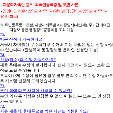
-
다문화가족
인 경우
:
외국인등록증 앞
,
뒷면 사본
-
입양아인 경우
:
입양관계증명서
(
일반발급
),
친양자입양관계증명서
(
상세발급
)
※
주민등록등
‧
초본
,
지방세세목별과세증명서
(
재산세
),
주거급여수급
자정보 등은 행정정보공동이용 조회 예정
75.
방문 신청이 가능한가요?
서울시 자녀출산 무주택가구 주거비 지원 사업은 방문 신청 하실
수 없습니다. (탄생육아 몽땅정보통 온라인 신청만 가능)
74.
신청(접수) 후 수정 가능한가요?
제출 후에는 수정이 불가합니다. 심사 과정에서 필요시 보완 요
청을 드릴 수 있습니다.
부득이하게 수정이 필요한 경우 별도 연락 주시면 수정 가능하도
록 시스템 변경해 드리겠습니다.
73.
본인 외에 다른 사람이 신청할 수 있나요?
본인 외 다른 사람은 신청할 수 없으며, 본인(부 또는 모)만 신청
가능 합니다.
72.
서류 제출시, 휴대폰으로 찍은 사진도 가능한가요?