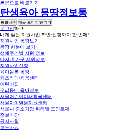
본문으로 바로가기
탄생육아 몽땅정보통
통합검색
메뉴 보이기/숨기기
로그인
하고
내게 맞는 지원사업 확인·신청까지 한 번에!
지원사업 몽땅보기
몽땅 한눈에 보기
생애주기별 지원 정보
다자녀 가구 지원정보
지원사업신청
육아돌봄 몽땅
키즈카페/키움센터
어린이집
우리동네 육아정보
서울어린이미래활짝센터
서울아이발달지원센터
서울시 중소기업 워라밸 포인트제
정보마당
공지사항
보도자료