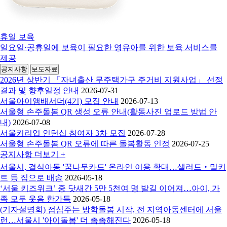
휴일 보육
일요일·공휴일에 보육이 필요한 영유아를 위한 보육 서비스를
제공
공지사항
보도자료
2026년 상반기 「자녀출산 무주택가구 주거비 지원사업」 선정
결과 및 향후일정 안내
2026-07-31
서울아이앰배서더(4기) 모집 안내
2026-07-13
서울형 손주돌봄 QR 생성 오류 안내(활동사진 업로드 방법 안
내)
2026-07-08
서울커리업 인턴십 참여자 3차 모집
2026-07-28
서울형 손주돌봄 QR 오류에 따른 돌봄활동 인정
2026-07-25
공지사항
더보기 +
서울시, 결식아동 '꿈나무카드' 온라인 이용 확대…샐러드‧밀키
트 등 집으로 배송
2026-05-18
‘서울 키즈위크’ 중 닷새간 5만 5천여 명 발길 이어져…아이, 가
족 모두 웃음 한가득
2026-05-18
(기자설명회) 점심주는 방학돌봄 시작, 전 지역아동센터에 서울
런…서울시 '아이돌봄' 더 촘촘해진다
2026-05-18