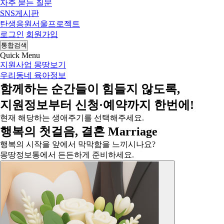
자주 묻는 질문
SNS게시판
탄생응원서울프로젝트
로그인
회원가입
통합검색
Quick Menu
지원사업 몽땅보기
우리동네 육아정보
함께하는 순간들이 힘들지 않도록,
지원정보
부터
신청·예약
까지 한번에!
현재 해당하는 생애주기를 선택해주세요.
행복의 첫걸음,
결혼
Marriage
행복의 시작을 앞에서 막막함을 느끼시나요?
몽땅정보통에서 든든하게 준비하세요.