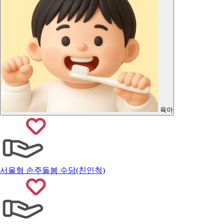
육아
서울형 손주돌봄 수당(친인척)