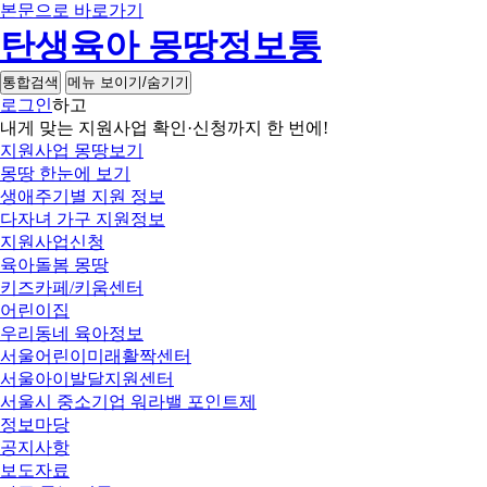
본문으로 바로가기
탄생육아 몽땅정보통
통합검색
메뉴 보이기/숨기기
로그인
하고
내게 맞는 지원사업 확인·신청까지 한 번에!
지원사업 몽땅보기
몽땅 한눈에 보기
생애주기별 지원 정보
다자녀 가구 지원정보
지원사업신청
육아돌봄 몽땅
키즈카페/키움센터
어린이집
우리동네 육아정보
서울어린이미래활짝센터
서울아이발달지원센터
서울시 중소기업 워라밸 포인트제
정보마당
공지사항
보도자료