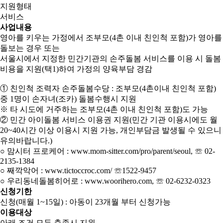
지원형태
서비스
사업내용
영아를 키우는 가정에서 조부모(4촌 이내 친인척 포함)가 영아를
돌보는 경우 또는
서울시에서 지정한 민간기관의 손주돌봄 서비스를 이용 시 돌봄
비용을 지원(택1)하여 가정의 양육부담 경감
① 친인척 조력자 손주돌봄수당 : 조부모(4촌이내 친인척 포함)
중 1명이 손자녀(조카) 돌봄수행시 지원
※ 타 시도에 거주하는 조부모(4촌 이내 친인척 포함)도 가능
② 민간 아이돌봄 서비스 이용권 지원(민간 기관 이용시에도 월
20~40시간 이상 이용시 지원 가능, 개인부담금 발생될 수 있으니
유의바랍니다.)
○ 맘시터 프로케어 : www.mom-sitter.com/pro/parent/seoul, ☏ 02-
2135-1384
○ 째깍악어 : www.tictoccroc.com/ ☏1522-9457
○ 우리동네돌봄히어로 : www.woorihero.com, ☏ 02-6232-0323
신청기한
신청(매월 1~15일) : 아동이 23개월 부터 신청가능
이용대상
아래 조건 모두 충족시 지원