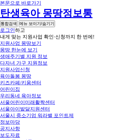
본문으로 바로가기
탄생육아 몽땅정보통
통합검색
메뉴 보이기/숨기기
로그인
하고
내게 맞는 지원사업 확인·신청까지 한 번에!
지원사업 몽땅보기
몽땅 한눈에 보기
생애주기별 지원 정보
다자녀 가구 지원정보
지원사업신청
육아돌봄 몽땅
키즈카페/키움센터
어린이집
우리동네 육아정보
서울어린이미래활짝센터
서울아이발달지원센터
서울시 중소기업 워라밸 포인트제
정보마당
공지사항
보도자료