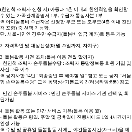
(친인척 조력자 신청 시) 아동과 4촌 이내의 친인척임을 확인할
수 있는 가족관계증명서 1부, 수급자 통장사본 1부
※ 아이돌봄비 수급자은 신청한 부모 또는 조부모(4촌 이내 친인
척 포함) 중 선택 가능함.
단, 서울시민인 경우만 수급자(돌봄비 입금 계좌)로 등록 가능
2. 자격확인 및 대상선정(매월 25일까지, 자치구)
3. 돌봄활동 사전 조치(돌봄 이용 전월 말까지)
- 친인척 조력자 손주돌봄수당 : 조력자 몽땅정보통 회원 가입 및
사전교육 이수
※ 공지사항 14번 “최종승인 후 해야할 일” 참고 또는 공지 “서울
형 손주돌봄수당” 교육 동영상>기본교육 2 (러닝타임:8분) 참고
- 민간 손주돌봄 서비스 : 민간 손주돌봄 서비스 기관 선택 및 회
원가입
4. 돌봄 활동 또는 민간 서비스 이용(돌봄 이용 월)
- 돌봄 활동은 평일, 주말 및 공휴일에 진행시에도 1일 4시간까지
인정 가능
※ 주말 및 공휴일 돌봄활동 시에는 야간돌봄시간(22~6시)을 제