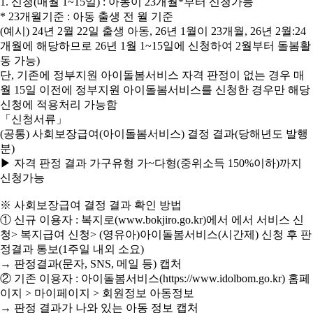
1. 신청(매월 1~15일) : 아동이 23개월*부터 신청가능
* 23개월기준 : 아동 출생 전 월 기준
(예시) 24년 2월 22일 출생 아동, 26년 1월이 23개월, 26년 2월:24
개월에 해당하므로 26년 1월 1~15일에 신청하여 2월부터 돌봄활
동 가능)
단, 기존에 정부지원 아이돌봄서비스 자격 판정이 없는 경우 매
월 15일 이전에 정부지원 아이돌봄서비스를 신청한 경우만 해당
신청에 적용처리 가능함
「신청서류」
(공통) 사회보장급여(아이돌봄서비스) 결정 결과(당해년도 발행
분)
▶ 자격 판정 결과 가구유형 가~다형(중위소득 150%이하)까지
신청가능
※ 사회보장급여 결정 결과 확인 방법
① 신규 이용자 : 복지로(www.bokjiro.go.kr)에서 에서 서비스 신
청> 복지급여 신청> (영유아)아이돌봄서비스(시간제) 신청 후 판
정결과 통보(1주일 내외 소요)
→ 판정결과(문자, SNS, 메일 등) 캡처
② 기존 이용자 : 아이돌봄서비스(https://www.idolbom.go.kr) 홈페
이지 > 마이페이지 > 회원정보 아동정보
→ 판정 결과가 나와 있는 아동 정보 캡처