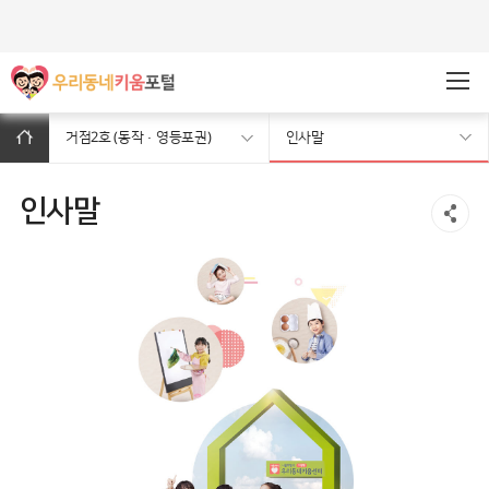
주메뉴바로가기
본문바로가기
거점2호 (동작·영등포권)
인사말
인사말