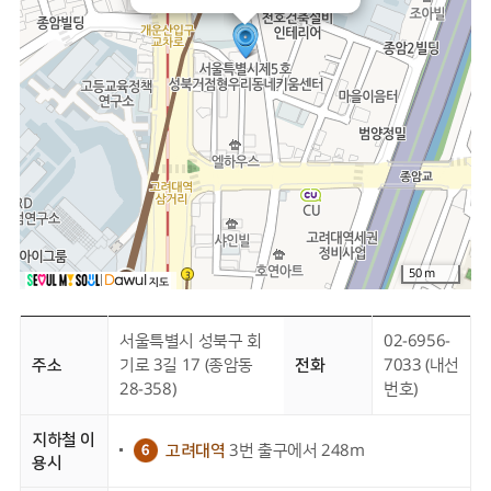
50 m
서울특별시 성북구 회
02-6956-
주소
기로 3길 17 (종암동
전화
7033 (내선
28-358)
번호)
지하철 이
고려대역
3번 출구에서 248m
용시