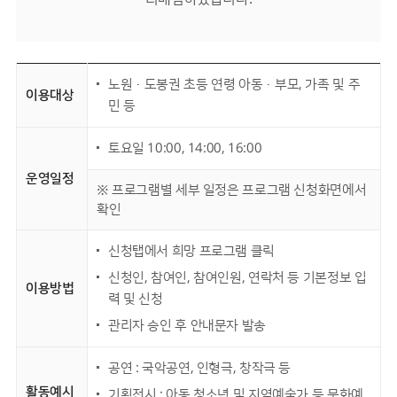
노원·도봉권 초등 연령 아동·부모, 가족 및 주
이용대상
민 등
토요일 10:00, 14:00, 16:00
운영일정
※ 프로그램별 세부 일정은 프로그램 신청화면에서
확인
신청탭에서 희망 프로그램 클릭
신청인, 참여인, 참여인원, 연락처 등 기본정보 입
이용방법
력 및 신청
관리자 승인 후 안내문자 발송
공연 : 국악공연, 인형극, 창작극 등
활동예시
기획전시 : 아동 청소년 및 지역예술가 등 문화예