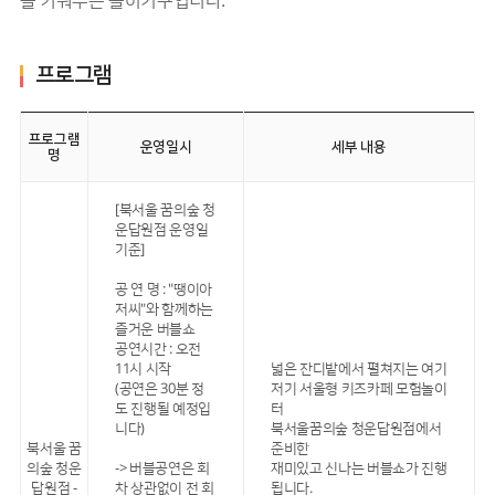
을 키워주는 놀이기구입니다.
프로그램
프로그램
운영일시
세부 내용
명
[북서울 꿈의숲 청
운답원점 운영일
기준]
공 연 명 : "땡이아
저씨"와 함께하는
즐거운 버블쇼
공연시간 : 오전
11시 시작
넓은 잔디밭에서 펼쳐지는 여기
(공연은 30분 정
저기 서울형 키즈카페 모험놀이
도 진행될 예정입
터
니다)
북서울꿈의숲 청운답원점에서
북서울 꿈
준비한
의숲 청운
-> 버블공연은 회
재미있고 신나는 버블쇼가 진행
답원점 -
차 상관없이 전 회
됩니다.