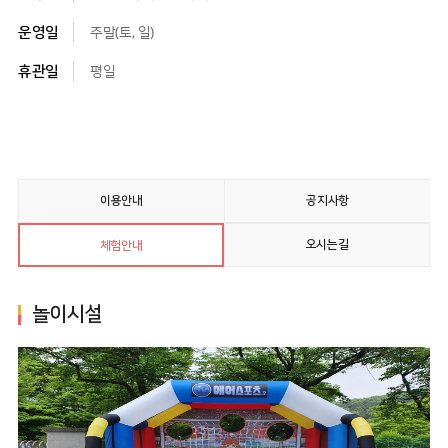
운영일
주말(토, 일)
휴관일
평일
이용안내
공지사항
오시는길
체험안내
놀이시설