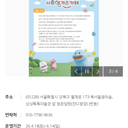
3
/
4
주소
(01228) 서울특별시 강북구 월계로 173 북서울꿈의숲,
상상톡톡미술관 앞 청운답원(잔디광장) (번동)
연락처
010-7790-9636
운영기간
26.4.18(토)~6.14(일)