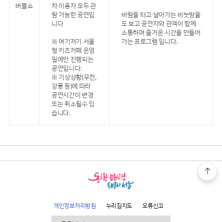
버블쇼
차 이용자 모두 관
람 가능한 공연입
바람을 타고 날아가는 비눗방울
니다
도 보고 공연자와 관객이 함께
소통하며 즐거운 시간을 만들어
※ 여기저기 서울
가는 프로그램 입니다.
형 키즈카페 운영
일에만 진행되는
공연입니다.
※ 기상상황(우천,
강풍 등)에 따라
공연시간이 변경
또는 취소될수 있
습니다.
개인정보처리방침
누리집지도
오류신고