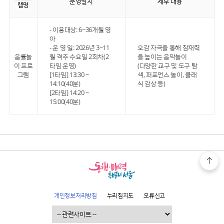
운영일시
세부 내용
램명
- 이용대상: 6~36개월 영
아
- 운 영 일: 2026년 3~11
오감 자극을 통해 잠재력
음률놀
월 격주 수요일 2회차(2
을 높이는 음악놀이
이 프로
타임 운영)
(다양한 교구 및 도구 탐
그램
[1타임] 13:30 ~
색, 퍼포먼스 놀이, 클래
14:10(40분)
식 감상 등)
[2타임] 14:20 ~
15:00(40분)
개인정보처리방침
누리집지도
오류신고