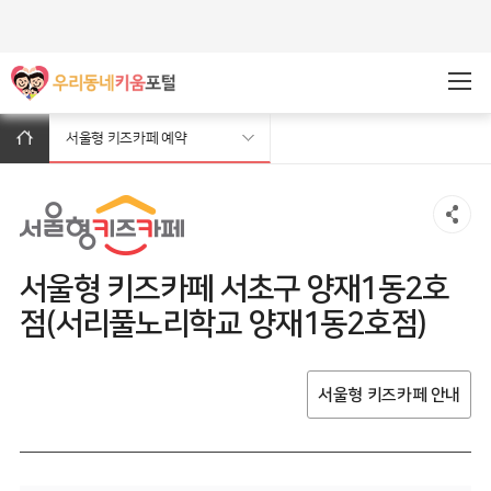
주메뉴바로가기
본문바로가기
서울형 키즈카페 예약
서울형 키즈카페 서초구 양재1동2호
점(서리풀노리학교 양재1동2호점)
서울형 키즈카페 안내