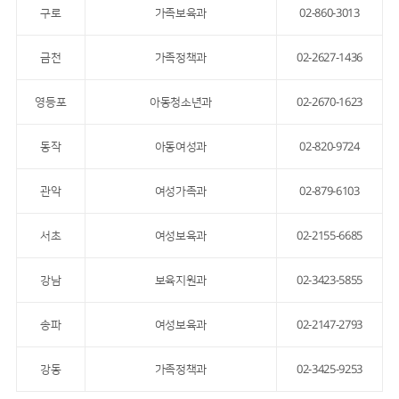
구로
가족보육과
02-860-3013
금천
가족정책과
02-2627-1436
영등포
아동청소년과
02-2670-1623
동작
아동여성과
02-820-9724
관악
여성가족과
02-879-6103
서초
여성보육과
02-2155-6685
강남
보육지원과
02-3423-5855
송파
여성보육과
02-2147-2793
강동
가족정책과
02-3425-9253