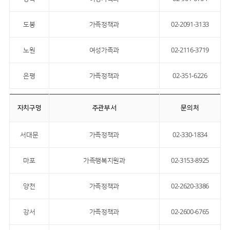
도봉
가족정책과
02-2091-3133
노원
여성가족과
02-2116-3719
은평
가족정책과
02-351-6226
자치구명
주관부서
문의처
서대문
가족정책과
02-330-1834
마포
가족행복지원과
02-3153-8925
양천
가족정책과
02-2620-3386
강서
가족정책과
02-2600-6765