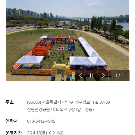
1
/
1
주소
(06000) 서울특별시 강남구 압구정로11길 37-30
잠원한강공원 내 다목적구장 (압구정동)
연락처
010-5412-4945
운영기간
26.4.18(토)~6.21(일)