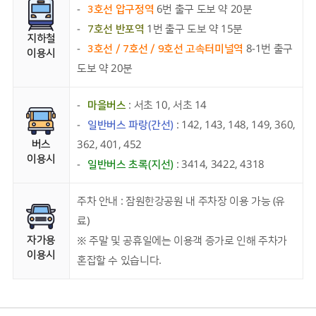
-
3호선 압구정역
6번 출구 도보 약 20분
-
7호선 반포역
1번 출구 도보 약 15분
지하철
-
3호선 / 7호선 / 9호선 고속터미널역
8-1번 출구
이용시
도보 약 20분
-
마을버스
: 서초 10, 서초 14
-
일반버스 파랑(간선)
: 142, 143, 148, 149, 360,
버스
362, 401, 452
이용시
-
일반버스 초록(지선)
: 3414, 3422, 4318
주차 안내 : 잠원한강공원 내 주차장 이용 가능 (유
료)
자가용
※ 주말 및 공휴일에는 이용객 증가로 인해 주차가
이용시
혼잡할 수 있습니다.