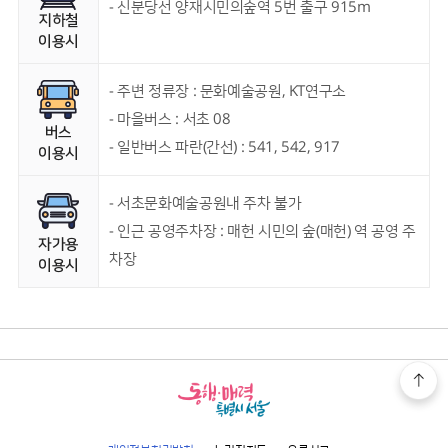
- 신분당선 양재시민의숲역 5번 출구 915m
지하철
이용시
- 주변 정류장 : 문화예술공원, KT연구소
- 마을버스 : 서초 08
버스
- 일반버스 파란(간선) : 541, 542, 917
이용시
- 서초문화예술공원내 주차 불가
- 인근 공영주차장 : 매헌 시민의 숲(매헌) 역 공영 주
자가용
차장
이용시