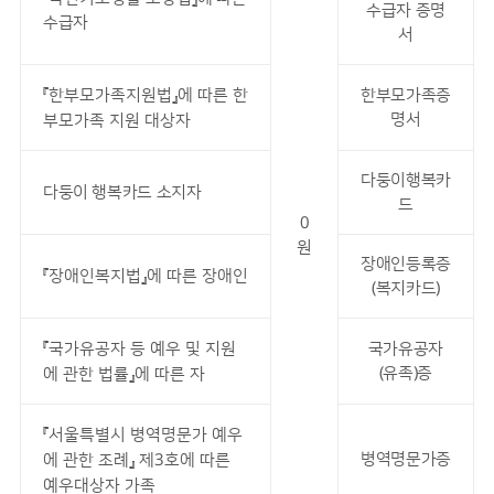
수급자 증명
수급자
서
『한부모가족지원법』에 따른 한
한부모가족증
명서
부모가족 지원 대상자
다둥이행복카
다둥이 행복카드 소지자
드
0
원
장애인등록증
『장애인복지법』에 따른 장애인
(복지카드)
『국가유공자 등 예우 및 지원
국가유공자
(유족)증
에 관한 법률』에 따른 자
『서울특별시 병역명문가 예우
병역명문가증
에 관한 조례』 제3호에 따른
예우대상자 가족