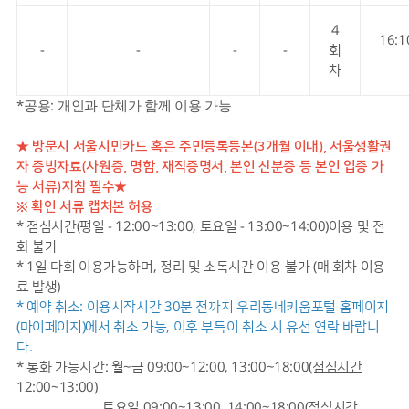
4
16:1
-
-
-
-
회
차
공용
개인과 단체가 함께 이용 가능
*
:
★ 방문시 서울시민카드 혹은 주민등록등본(3개월 이내), 서울생활권
자 증빙자료(사원증, 명함, 재직증명서, 본인 신분증 등 본인 입증 가
능 서류)지참 필수★
※ 확인 서류 캡처본 허용
* 점심시간(평일 - 12:00~13:00, 토요일 - 13:00~14:00)이용 및 전
화 불가
* 1일 다회 이용가능하며, 정리 및 소독시간 이용 불가 (매 회차 이용
료 발생)
* 예약 취소: 이용시작시간 30분 전까지 우리동네키움포털 홈페이지
(마이페이지)에서 취소 가능, 이후 부득이 취소 시 유선 연락 바랍니
다.
* 통화 가능시간: 월~금 09:00~12:00, 13:00~18:00
(점심시간
12:00~13:00)
토요일 09:00~13:00, 14:00~18:00
(점심시간