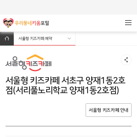
주메뉴바로가기
본문바로가기
서울형 키즈카페 예약
서울형 키즈카페 서초구 양재1동2호
점(서리풀노리학교 양재1동2호점)
서울형 키즈카페 안내