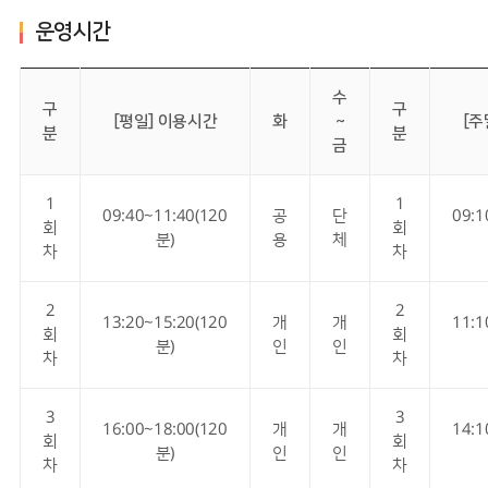
운영시간
수
구
구
[평일] 이용시간
화
~
[주
분
분
금
1
1
09:40~11:40(120
공
단
09:1
회
회
분)
용
체
차
차
2
2
13:20~15:20(120
개
개
11:1
회
회
분)
인
인
차
차
3
3
16:00~18:00(120
개
개
14:1
회
회
분)
인
인
차
차