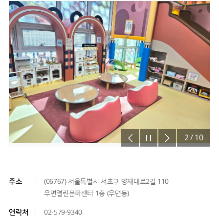
2
/
10
주소
(06767) 서울특별시 서초구 양재대로2길 110
우면열린문화센터 1층 (우면동)
연락처
02-579-9340